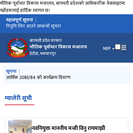
भौतिक पूर्वाधार विकास मन्त्रालय, बागमती प्रदेशको आधिकारीक वेबसाइटमा
यहाँहरूलाई हार्दिक स्वागत छ।
महत्त्वपूर्ण सूचना
मुख्य नेभिगेसनमा जानुहोस्
परामर्शदाताको आवेदन आह्वान सम्बन्धि सूचना
नियुत्ति लिन आउने सम्बन्धी सूचना
बागमती प्रदेश सरकार
भौतिक पूर्वाधार विकास मन्त्रालय
भाषा चयन गर्नुहोस
NEP
हेटौडा, मकवानपुर
मुख्य नेभिगेसनमा जानुहोस्
सूचना
नियुत्ति लिन आउने सम्बन्धी सूचना
आर्थिक 2083/84 को कार्यक्रम विवरण
परामर्शदाताको आवेदन आह्वान सम्बन्धि सूचना
तह बृद्धिका लागि आवेदन माग सम्बन्धी सूचना
स्थानीय_तहमा_एकिकृत_विकास_कार्यक्रम_कार्यान्वयन_कार्यविधि_२०८१
ग्यालेरी सूची
नवनियुक्त माननीय मन्त्री विनु रायमाझी