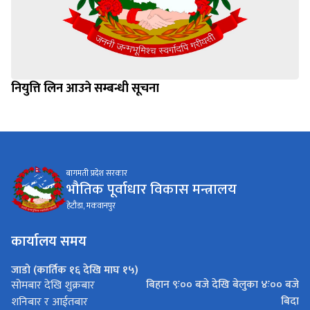
नियुत्ति लिन आउने सम्बन्धी सूचना
बागमती प्रदेश सरकार
भौतिक पूर्वाधार विकास मन्त्रालय
हेटौडा, मकवानपुर
कार्यालय समय
जाडो (कार्तिक १६ देखि माघ १५)
बिहान ९ः०० बजे देखि बेलुका ४ः०० बजे
सोमबार देखि शुक्रबार
बिदा
शनिबार र आईतबार