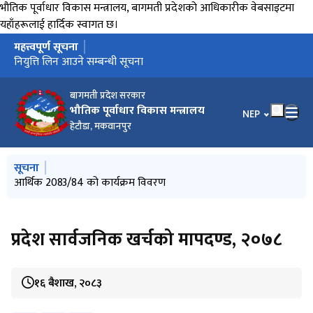
भौतिक पूर्वाधार विकास मन्त्रालय, बागमती प्रदेशको आधिकारीक वेबसाइटमा
यहाँहरूलाई हार्दिक स्वागत छ।
महत्त्वपूर्ण सूचना
मुख्य नेभिगेसनमा जानुहोस्
परामर्शदाताको आवेदन आह्वान सम्बन्धि सूचना
नियुत्ति लिन आउने सम्बन्धी सूचना
बागमती प्रदेश सरकार
भौतिक पूर्वाधार विकास मन्त्रालय
भाषा चयन गर्नुहोस
NEP
हेटौडा, मकवानपुर
मुख्य नेभिगेसनमा जानुहोस्
सूचना
नियुत्ति लिन आउने सम्बन्धी सूचना
आर्थिक 2083/84 को कार्यक्रम विवरण
परामर्शदाताको आवेदन आह्वान सम्बन्धि सूचना
तह बृद्धिका लागि आवेदन माग सम्बन्धी सूचना
स्थानीय_तहमा_एकिकृत_विकास_कार्यक्रम_कार्यान्वयन_कार्यविधि_२०८१
प्रदेश सार्वजनिक खर्चको मापदण्ड, २०७८
१६ बैशाख, २०८३