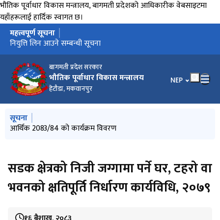
भौतिक पूर्वाधार विकास मन्त्रालय, बागमती प्रदेशको आधिकारीक वेबसाइटमा
यहाँहरूलाई हार्दिक स्वागत छ।
महत्त्वपूर्ण सूचना
मुख्य नेभिगेसनमा जानुहोस्
परामर्शदाताको आवेदन आह्वान सम्बन्धि सूचना
नियुत्ति लिन आउने सम्बन्धी सूचना
बागमती प्रदेश सरकार
भौतिक पूर्वाधार विकास मन्त्रालय
भाषा चयन गर्नुहोस
NEP
हेटौडा, मकवानपुर
मुख्य नेभिगेसनमा जानुहोस्
सूचना
नियुत्ति लिन आउने सम्बन्धी सूचना
आर्थिक 2083/84 को कार्यक्रम विवरण
परामर्शदाताको आवेदन आह्वान सम्बन्धि सूचना
तह बृद्धिका लागि आवेदन माग सम्बन्धी सूचना
स्थानीय_तहमा_एकिकृत_विकास_कार्यक्रम_कार्यान्वयन_कार्यविधि_२०८१
सडक क्षेत्रको निजी जग्गामा पर्ने घर, टहरो वा
भवनको क्षतिपूर्ति निर्धारण कार्यविधि, २०७९
१६ बैशाख, २०८३