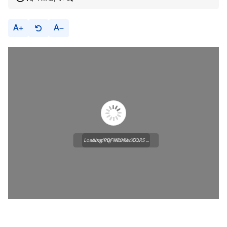
A
A
Loading PDF Worker CORS ...
Loading WEBGL 3D ...