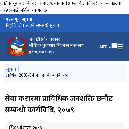
भौतिक पूर्वाधार विकास मन्त्रालय, बागमती प्रदेशको आधिकारीक वेबसाइटमा
यहाँहरूलाई हार्दिक स्वागत छ।
महत्त्वपूर्ण सूचना
मुख्य नेभिगेसनमा जानुहोस्
परामर्शदाताको आवेदन आह्वान सम्बन्धि सूचना
नियुत्ति लिन आउने सम्बन्धी सूचना
बागमती प्रदेश सरकार
भौतिक पूर्वाधार विकास मन्त्रालय
भाषा चयन गर्नुहोस
NEP
हेटौडा, मकवानपुर
मुख्य नेभिगेसनमा जानुहोस्
सूचना
नियुत्ति लिन आउने सम्बन्धी सूचना
आर्थिक 2083/84 को कार्यक्रम विवरण
परामर्शदाताको आवेदन आह्वान सम्बन्धि सूचना
तह बृद्धिका लागि आवेदन माग सम्बन्धी सूचना
स्थानीय_तहमा_एकिकृत_विकास_कार्यक्रम_कार्यान्वयन_कार्यविधि_२०८१
सेवा करारमा प्राविधिक जनशक्ति छनौट
सम्बन्धी कार्यविधि, २०७९
१६ बैशाख, २०८३